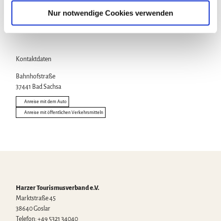
a
Nur notwendige Cookies verwenden
Touren
h
l
Kontaktdaten
Bahnhofstraße
37441
Bad Sachsa
Anreise mit dem Auto
Anreise mit öffentlichen Verkehrsmitteln
Harzer Tourismusverband e.V.
Marktstraße 45
38640 Goslar
Telefon: +49 5321 34040