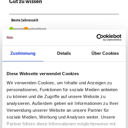
Gut zu wissen
Beste Jahreszeit
geeignet
wetterabhängig
Jan
Feb
Mär
Apr
Mai
Jun
Jul
Zustimmung
Details
Über Cookies
Aug
Sep
Okt
Nov
Dez
Anreise & Parken
Diese Webseite verwendet Cookies
Parken
Wir verwenden Cookies, um Inhalte und Anzeigen zu
personalisieren, Funktionen für soziale Medien anbieten
Parkmöglichkeiten am Bahnhof Bad Sachsa - Neuhof
zu können und die Zugriffe auf unsere Website zu
analysieren. Außerdem geben wir Informationen zu Ihrer
Öffentliche Verkehrsmittel
Verwendung unserer Website an unsere Partner für
Stündliche Zugfahrt zum Bahnhof Bad Sachsa - Neuhof
soziale Medien, Werbung und Analysen weiter. Unsere
Partner führen diese Informationen möglicherweise mit