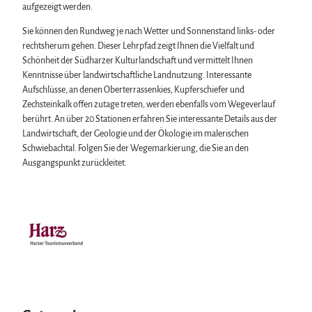
aufgezeigt werden.
Sie können den Rundweg je nach Wetter und Sonnenstand links- oder
rechtsherum gehen. Dieser Lehrpfad zeigt Ihnen die Vielfalt und
Schönheit der Südharzer Kulturlandschaft und vermittelt Ihnen
Kenntnisse über landwirtschaftliche Landnutzung. Interessante
Aufschlüsse, an denen Oberterrassenkies, Kupferschiefer und
Zechsteinkalk offen zutage treten, werden ebenfalls vom Wegeverlauf
berührt. An über 20 Stationen erfahren Sie interessante Details aus der
Landwirtschaft, der Geologie und der Ökologie im malerischen
Schwiebachtal. Folgen Sie der Wegemarkierung, die Sie an den
Ausgangspunkt zurückleitet.