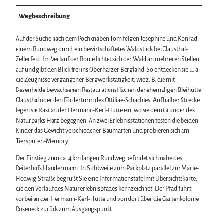
Wegbeschreibung
Auf der Suche nach dem Pochknaben Tom folgen Josephine und Konrad
einem Rundweg durch ein bewirtschaftetes Waldstück bei Clausthal-
Zellerfeld. Im Verlauf der Route lichtet sich der Wald an mehreren Stellen
auf und gibt den Blick frei ins Oberharzer Bergland. So entdecken sie u. a.
die Zeugnisse vergangener Bergwerkstätigkeit, wie z. B. die mit
Besenheide bewachsenen Restaurationsflächen der ehemaligen Bleihütte
Clausthal oder den Förderturm des Ottiliae-Schachtes. Auf halber Strecke
legen sie Rast an der Hermann-Kerl-Hütte ein, wo sie dem Gründer des
Naturparks Harz begegnen. An zwei Erlebnisstationen testen die beiden
Kinder das Gewicht verschiedener Baumarten und probieren sich am
Tierspuren-Memory.
Der Einstieg zum ca. 4 km langen Rundweg befindet sich nahe des
Reiterhofs Handermann. In Sichtweite zum Parkplatz parallel zur Marie-
Hedwig-Straße begrüßt Sie eine Informationstafel mit Übersichtskarte,
die den Verlauf des Naturerlebnispfades kennzeichnet. Der Pfad führt
vorbei an der Hermann-Kerl-Hütte und von dort über die Gartenkolonie
Roseneck zurück zum Ausgangspunkt.