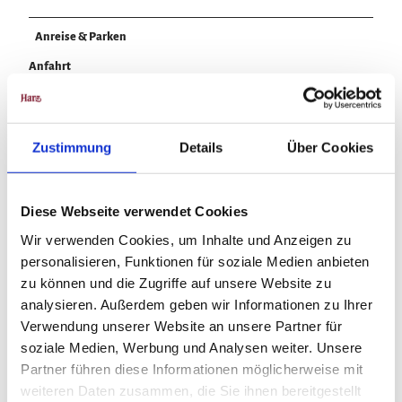
Anreise & Parken
Anfahrt
B241 bis Clausthal-Zellerfeld, Ortseingang Süd, über Osteröder Straße in
die Marie-Hedwig-Straße einfahren.
Zustimmung
Details
Über Cookies
Parken
Marie-Hedwig-Straße, Parkplatz am Reiterhof Handermann.
Diese Webseite verwendet Cookies
Öffentliche Verkehrsmittel
Wir verwenden Cookies, um Inhalte und Anzeigen zu
personalisieren, Funktionen für soziale Medien anbieten
Bushaltestelle Osteröder Straße Clausthal-Zellerfeld.
zu können und die Zugriffe auf unsere Website zu
analysieren. Außerdem geben wir Informationen zu Ihrer
Weitere Infos / Links
Verwendung unserer Website an unsere Partner für
soziale Medien, Werbung und Analysen weiter. Unsere
www.harzregion.de
Partner führen diese Informationen möglicherweise mit
weiteren Daten zusammen, die Sie ihnen bereitgestellt
www.robinsonspielplatz-harz.de