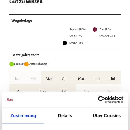
Gut zu wissen
Wegebeläge
Asphalt (36%)
Pfad (21%)
Weg (20%)
Schotter (6%)
Straße (18%)
Beste Jahreszeit
geeignet
wetterabhängig
Jan
Feb
Mär
Apr
Mai
Jun
Jul
Aug
Sep
Okt
Nov
Dez
Lizenz (Stammdaten)
Zustimmung
Details
Über Cookies
Unser Tipp