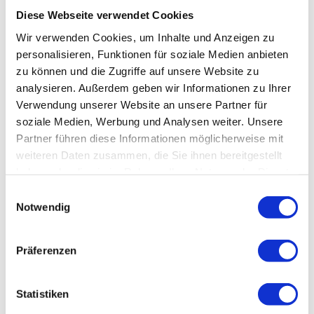
Diese Webseite verwendet Cookies
Auf dem Rückweg an der Landstraße bei Obstbau Jorde anhalten und
Wir verwenden Cookies, um Inhalte und Anzeigen zu
leckeres, regionales Obst einkaufen.
personalisieren, Funktionen für soziale Medien anbieten
zu können und die Zugriffe auf unsere Website zu
analysieren. Außerdem geben wir Informationen zu Ihrer
Verwendung unserer Website an unsere Partner für
In der Nähe
soziale Medien, Werbung und Analysen weiter. Unsere
Auf der Karte anschauen
Partner führen diese Informationen möglicherweise mit
weiteren Daten zusammen, die Sie ihnen bereitgestellt
haben oder die sie im Rahmen Ihrer Nutzung der Dienste
Veranstaltung
gesammelt haben.
E
Notwendig
Sehenswertes
i
n
w
Touren
Präferenzen
i
l
l
Statistiken
i