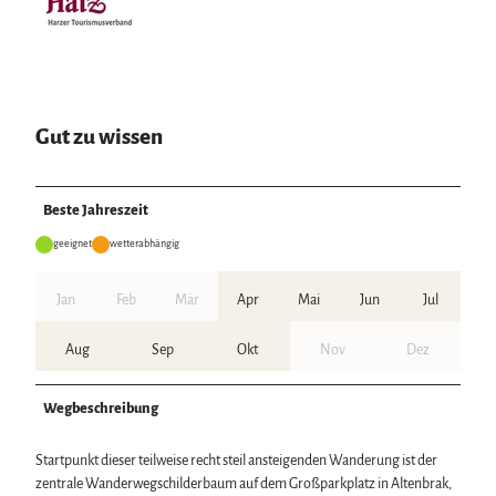
Gut zu wissen
Beste Jahreszeit
geeignet
wetterabhängig
Jan
Feb
Mär
Apr
Mai
Jun
Jul
Aug
Sep
Okt
Nov
Dez
Wegbeschreibung
Startpunkt dieser teilweise recht steil ansteigenden Wanderung ist der
zentrale Wanderwegschilderbaum auf dem Großparkplatz in Altenbrak,