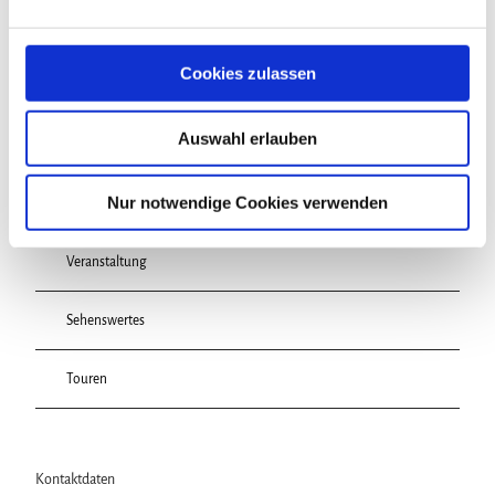
n
g
s
Cookies zulassen
a
u
Auswahl erlauben
s
w
In der Nähe
Auf der Karte anschauen
a
Nur notwendige Cookies verwenden
h
l
Veranstaltung
Sehenswertes
Touren
Kontaktdaten