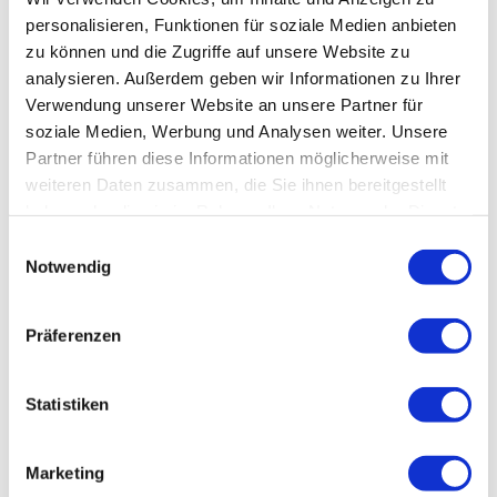
personalisieren, Funktionen für soziale Medien anbieten
zu können und die Zugriffe auf unsere Website zu
Parken
analysieren. Außerdem geben wir Informationen zu Ihrer
Großparkplatz in der Ortsmitte von Altenbrak
Verwendung unserer Website an unsere Partner für
soziale Medien, Werbung und Analysen weiter. Unsere
Öffentliche Verkehrsmittel
Partner führen diese Informationen möglicherweise mit
Bushaltestelle Brauner Hirsch (Linie 263)
weiteren Daten zusammen, die Sie ihnen bereitgestellt
haben oder die sie im Rahmen Ihrer Nutzung der Dienste
gesammelt haben.
E
Weitere Infos / Links
Notwendig
i
n
Bodetal-Information THALE
Bahnhofstraße 1
w
Präferenzen
06502 Thale
i
Tel. 03947 776800
l
info@bodetal.de
l
Statistiken
www.bodetal.de
i
g
Marketing
Lizenz (Stammdaten)
u