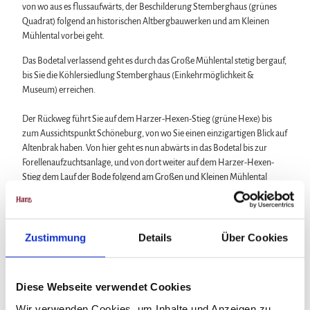
von wo aus es flussaufwärts, der Beschilderung Stemberghaus (grünes
Quadrat) folgend an historischen Altbergbauwerken und am Kleinen
Mühlental vorbei geht.
Das Bodetal verlassend geht es durch das Große Mühlental stetig bergauf,
bis Sie die Köhlersiedlung Stemberghaus (Einkehrmöglichkeit &
Museum) erreichen.
Der Rückweg führt Sie auf dem Harzer-Hexen-Stieg (grüne Hexe) bis
zum Aussichtspunkt Schöneburg, von wo Sie einen einzigartigen Blick auf
Altenbrak haben. Von hier geht es nun abwärts in das Bodetal bis zur
Forellenaufzuchtsanlage, und von dort weiter auf dem Harzer-Hexen-
Stieg dem Lauf der Bode folgend am Großen und Kleinen Mühlental
vorbei, bis Sie den Ausgangspunkt der Wanderung auf dem
Großparkplatz erreichen.
Zustimmung
Details
Über Cookies
Anreise & Parken
Anfahrt
Diese Webseite verwendet Cookies
B6n Abfahrt Thale, weiter über die L240 über Warnstedt nach Thale,
Wir verwenden Cookies, um Inhalte und Anzeigen zu
weiter in Richtung Rosstrappe, über Treseburg nach Altenbrak