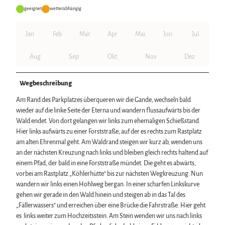
geeignet
wetterabhängig
Jan
Feb
Mär
Apr
Mai
Jun
Jul
Aug
Sep
Okt
Nov
Dez
Wegbeschreibung
Am Rand des Parkplatzes überqueren wir die Gande, wechseln bald
wieder auf die linke Seite der Eterna und wandern flussaufwärts bis der
Wald endet. Von dort gelangen wir links zum ehemaligen Schießstand.
Hier links aufwärts zu einer Forststraße, auf der es rechts zum Rastplatz
am alten Ehrenmal geht. Am Waldrand steigen wir kurz ab, wenden uns
an der nächsten Kreuzung nach links und bleiben gleich rechts haltend auf
einem Pfad, der bald in eine Forststraße mündet. Die geht es abwärts,
vorbei am Rastplatz „Köhlerhütte“ bis zur nächsten Wegkreuzung. Nun
wandern wir links einen Hohlweg bergan. In einer scharfen Linkskurve
gehen wir gerade in den Wald hinein und steigen ab in das Tal des
„Fällerwassers“ und erreichen über eine Brücke die Fahrstraße. Hier geht
es links weiter zum Hochzeitsstein. Am Stein wenden wir uns nach links