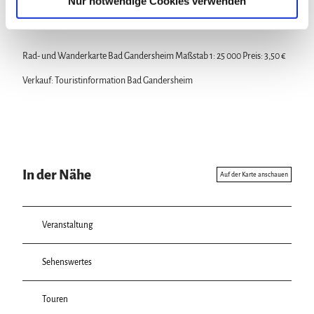
Nur notwendige Cookies verwenden
h
Karte
l
Rad- und Wanderkarte Bad Gandersheim Maßstab 1: 25 000 Preis: 3,50 €
Verkauf: Touristinformation Bad Gandersheim
In der Nähe
Auf der Karte anschauen
Veranstaltung
Sehenswertes
Touren