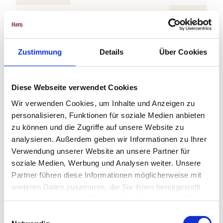
Aug
Sep
Okt
Nov
Dez
Weitere Infos / Links
Zustimmung
Details
Über Cookies
Tourist-Information Braunlage
Elbingeröder Straße 17
Diese Webseite verwendet Cookies
38700 Braunlage
Tel. 05520 93070
Wir verwenden Cookies, um Inhalte und Anzeigen zu
tourist-info@braunlage.de
personalisieren, Funktionen für soziale Medien anbieten
www.braunlage.de
zu können und die Zugriffe auf unsere Website zu
analysieren. Außerdem geben wir Informationen zu Ihrer
Lizenz (Stammdaten)
Verwendung unserer Website an unsere Partner für
soziale Medien, Werbung und Analysen weiter. Unsere
Partner führen diese Informationen möglicherweise mit
weiteren Daten zusammen, die Sie ihnen bereitgestellt
haben oder die sie im Rahmen Ihrer Nutzung der Dienste
gesammelt haben.
E