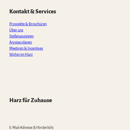
A
o
g
b
k
p
o
r
e
Kontakt & Services
p
k
a
m
Prospekte & Broschüren
Über uns
Stellenanzeigen
Anreise planen
Meetings & Incentives
Wohin im Harz
Harz für Zuhause
E-Mail-Adresse
(Erforderlich)