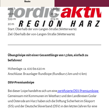
Route
Wintersport
0:18 h
1,30 km
Bäder, Thermen & Saunen
26 m
26 m
Regionalmarke Typisch Harz
599 m
619 m
Urlaub mit Hund im Harz
20 m
Filmkulisse Harz
Start: Oberhalb der von-Langen-Straße (Wetterwarte)
Ziel: Oberhalb der von-Langen-Straße (Wetterwarte)
B
Naturlandschaft Harz
r
Berauschend schöne Wildnis
a
© DSV
Der Brocken im Harz
u
Veranstaltungen
Nationalpark Harz
Übungsloipe mit einer Gesamtlänge von 1,3 km, einfach zu
n
Veranstaltungskalender
Geopark Harz
befahren!
l
Harzer KulturWinter
Naturparke im Harz
Service
a
Harzer Klostersommer
Höhenlage: ca. 600 bis 620 m
Biosphärenreservat Karstlandschaft Südharz
g
Wir für unsere Gäste
Silvester
Anschlüsse: Braunlager Rundloipe (Rundkurs 5 km und 10 km)
Das grüne Band
e
Kontakt
Walpurgis
Regionalstudie Harz
r
Prospekte
DSV-Premiumloipe
Osterfeuer
Initiative "Der Wald ruft"
L
Online-Shop
Weihnachts- & Adventsmärkte
0% Müll - 100% Harz #NimmsWiederMit
Bei dieser Loipe handelt es sich um eine
zertifizierte DSV-Premiumloipe
.
o
Newsletter-Anmeldung
Stadt- & Sonderführungen im Harz
Gemeinsam mit Kommunen im Westharz und den Landkreisen Goslar
i
Apps & Multimedia-Guides
Theater & Bühnen im Harz
und Osterode am Harz haben sich die Stiftung Sicherheit im Skisport
p
Harzer Tourismusverband
(SIS) und der Deutsche Skiverband (DSV) in den letzten Jahren für eine
e
Jobs im Harztourismus