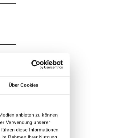
traße
Über Cookies
mäne
 am
 fahren
d nach
ab. Unser
 Medien anbieten zu können
der
hrer Verwendung unserer
inauf
 führen diese Informationen
g nach
ie im Rahmen Ihrer Nutzung