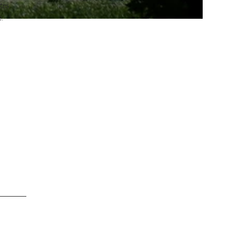
tes
e.