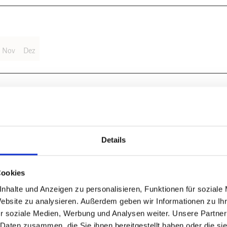
Nov
Dez
chen Bad Gandersheims. Stadtauswärts in östlicher Richtung die Bismarcks
Details
a. 200 m rechts nach Wrescherode ab. Auf der Straße geht es bis zur Do
n einen Feldweg übergeht, bis zum Wald und dann nach links. Es geht nun
m links ab. Von dort kommen wir auf die Landstraße nach Ellierode. Wir
Cookies
 Unter der Bahnstrecke durch bis zur Hauptstraße fahren, dann rechts un
ts abbiegen bis zum Sportplatz. Hinter dem Sportplatz biegen wir links 
nhalte und Anzeigen zu personalisieren, Funktionen für soziale
 bis zur Hauptstraße, dann nach rechts bis zur Bundesstraße 64, dort wie
Website zu analysieren. Außerdem geben wir Informationen zu I
assen wir den Radweg, fahren durch den Ort und dann links zum Heber h
r soziale Medien, Werbung und Analysen weiter. Unsere Partner
esem Weg bietet sich ein herrliches Panorama. An der nächsten Abzweigun
 Daten zusammen, die Sie ihnen bereitgestellt haben oder die s