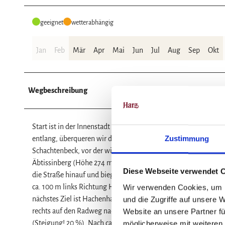
geeignet
wetterabhängig
Jan
Feb
Mär
Apr
Mai
Jun
Jul
Aug
Sep
Okt
Wegbeschreibung
Start ist in der Innenstadt vor der Stiftskirche, dem Wahrzei
Zustimmung
entlang, überqueren wir die Ampelkreuzung und biegen nach c
Schachtenbeck, vor der wir rechts abbiegen. Die Straße, die i
Äbtissinberg (Höhe 274 m) am Waldrand entlang und nach 1,2 k
Diese Webseite verwendet 
die Straße hinauf und biegen dann links nach Harriehausen ab.
ca. 100 m links Richtung Hachenhausen. Hinter der Brücke rech
Wir verwenden Cookies, um I
nächstes Ziel ist Hachenhausen. Wir fahren links durch den Ort
und die Zugriffe auf unsere 
rechts auf den Radweg nach Dannhausen. Am Ortseingang verl
Website an unsere Partner fü
(Steigung! 20 %). Nach ca. 1,2 km biegen wir links ab. Auf di
möglicherweise mit weiteren