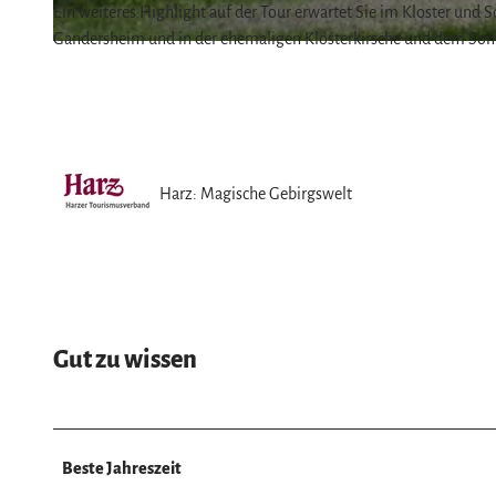
Ein weiteres Highlight auf der Tour erwartet Sie im Kloster und
Gandersheim und in der ehemaligen Klosterkirsche und dem Som
© Foto: Katrin Weiberg |
CC-BY-SA
Harz: Magische Gebirgswelt
Gut zu wissen
Beste Jahreszeit