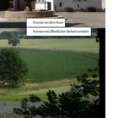
Kontaktdaten
Bad Gandersheim
Anreise mit dem Auto
Anreise mit öffentlichen Verkehrsmitteln
ssichten
 zu
, als