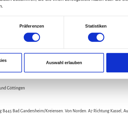
zt Wolperode. Wir durchqueren den Ort und fahren in westlicher Richtung ü
n.
heim. Wir biegen links ab und sehen auf der rechten Seite das Kloster
Präferenzen
Statistiken
rück in Richtung Stadtzentrum.
ies
Auswahl erlauben
 und Göttingen
ng B445 Bad Gandersheim/Kreiensen. Von Norden: A7 Richtung Kassel, Au
.