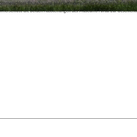
 Sommerschloss Brunshausen. Hier befindet sich der Gründungsort des Stif
merschloss die beiden Ausstellungen des Museums Portal zur Geschicht