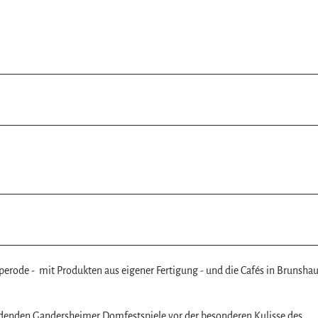
perode - mit Produkten aus eigener Fertigung - und die Cafés in Brunsha
indenden Gandersheimer Domfestspiele vor der besonderen Kulisse des