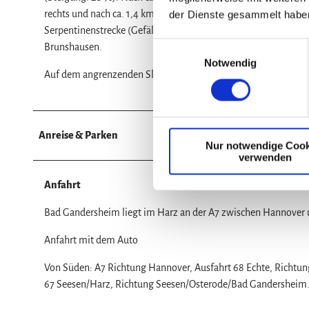
rechts und nach ca. 1,4 km wieder rechts ab. Vor uns liegt jet
der Dienste gesammelt habe
Serpentinenstrecke (Gefälle!) zur Landstraße nach Bad Ganders
E
Brunshausen.
Notwendig
i
Auf dem angrenzenden Skulpturenweg geht es dann wieder zu
n
w
i
l
Anreise & Parken
Nur notwendige Cook
l
verwenden
i
g
Anfahrt
u
n
Bad Gandersheim liegt im Harz an der A7 zwischen Hannover
g
Anfahrt mit dem Auto
s
a
Von Süden: A7 Richtung Hannover, Ausfahrt 68 Echte, Richtu
u
67 Seesen/Harz, Richtung Seesen/Osterode/Bad Gandersheim
s