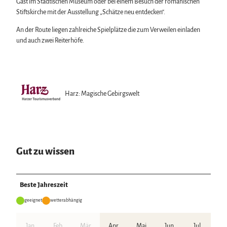
Gast im Städtischen Museum oder bei einem Besuch der romanischen
Stiftskirche mit der Ausstellung „Schätze neu entdecken“.
An der Route liegen zahlreiche Spielplätze die zum Verweilen einladen
und auch zwei Reiterhöfe.
Harz: Magische Gebirgswelt
Gut zu wissen
Beste Jahreszeit
geeignet
wetterabhängig
Jan
Feb
Mär
Apr
Mai
Jun
Jul