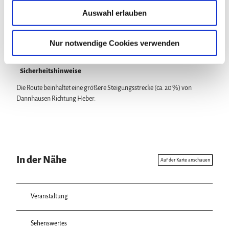
u
Auswahl erlauben
s
Lizenz (Stammdaten)
w
a
Nur notwendige Cookies verwenden
h
l
Sicherheitshinweise
Die Route beinhaltet eine größere Steigungsstrecke (ca. 20 %) von
Dannhausen Richtung Heber.
In der Nähe
Auf der Karte anschauen
Veranstaltung
Sehenswertes