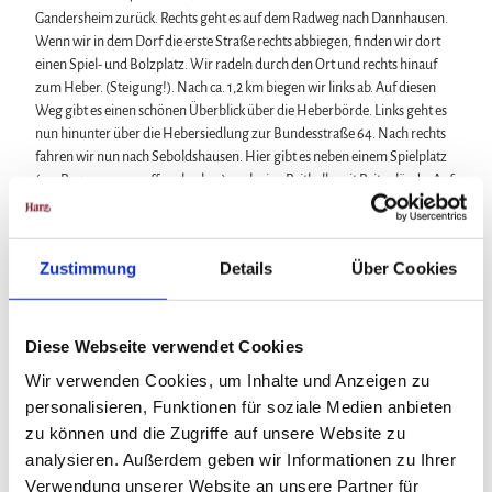
Gandersheim zurück. Rechts geht es auf dem Radweg nach Dannhausen.
Wenn wir in dem Dorf die erste Straße rechts abbiegen, finden wir dort
einen Spiel- und Bolzplatz. Wir radeln durch den Ort und rechts hinauf
zum Heber. (Steigung!). Nach ca. 1,2 km biegen wir links ab. Auf diesen
Weg gibt es einen schönen Überblick über die Heberbörde. Links geht es
nun hinunter über die Hebersiedlung zur Bundesstraße 64. Nach rechts
fahren wir nun nach Seboldshausen. Hier gibt es neben einem Spielplatz
(am Regenwasserauffangbecken) noch eine Reithalle mit Reitgelände. Auf
dem Radweg geht es nun zurück nach Bad Gandersheim.
Anreise & Parken
Zustimmung
Details
Über Cookies
Anfahrt
Bad Gandersheim liegt im Harz an der A7 zwischen Hannover und
Diese Webseite verwendet Cookies
Göttingen
Wir verwenden Cookies, um Inhalte und Anzeigen zu
Anfahrt mit dem Auto
personalisieren, Funktionen für soziale Medien anbieten
Von Süden: A7 Richtung Hannover, Ausfahrt 68 Echte, Richtung B445
zu können und die Zugriffe auf unsere Website zu
Bad Gandersheim/Kreiensen. Von Norden: A7 Richtung Kassel, Ausfahrt
analysieren. Außerdem geben wir Informationen zu Ihrer
67 Seesen/Harz, Richtung Seesen/Osterode/Bad Gandersheim.
Verwendung unserer Website an unsere Partner für