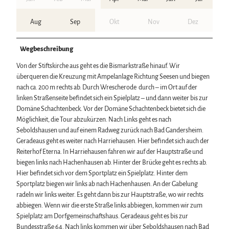
Aug
Sep
Okt
Nov
Dez
Wegbeschreibung
Von der Stiftskirche aus geht es die Bismarkstraße hinauf. Wir
überqueren die Kreuzung mit Ampelanlage Richtung Seesen und biegen
nach ca. 200 m rechts ab. Durch Wrescherode durch – im Ort auf der
linken Straßenseite befindet sich ein Spielplatz – und dann weiter bis zur
Domäne Schachtenbeck. Vor der Domäne Schachtenbeck bietet sich die
Möglichkeit, die Tour abzukürzen. Nach Links geht es nach
Seboldshausen und auf einem Radweg zurück nach Bad Gandersheim.
Geradeaus geht es weiter nach Harriehausen. Hier befindet sich auch der
Reiterhof Eterna. In Harriehausen fahren wir auf der Hauptstraße und
biegen links nach Hachenhausen ab. Hinter der Brücke geht es rechts ab.
Hier befindet sich vor dem Sportplatz ein Spielplatz. Hinter dem
Sportplatz biegen wir links ab nach Hachenhausen. An der Gabelung
radeln wir links weiter. Es geht dann bis zur Hauptstraße, wo wir rechts
abbiegen. Wenn wir die erste Straße links abbiegen, kommen wir zum
Spielplatz am Dorfgemeinschaftshaus. Geradeaus geht es bis zur
Bundesstraße 64. Nach links kommen wir über Seboldshausen nach Bad