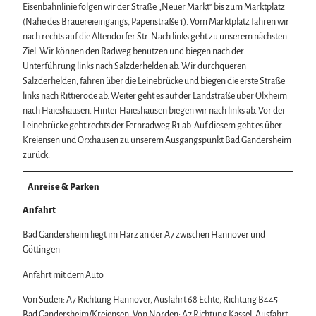
Eisenbahnlinie folgen wir der Straße „Neuer Markt“ bis zum Marktplatz
(Nähe des Brauereieingangs, Papenstraße 1). Vom Marktplatz fahren wir
nach rechts auf die Altendorfer Str. Nach links geht zu unserem nächsten
Ziel. Wir können den Radweg benutzen und biegen nach der
Unterführung links nach Salzderhelden ab. Wir durchqueren
Salzderhelden, fahren über die Leinebrücke und biegen die erste Straße
links nach Rittierode ab. Weiter geht es auf der Landstraße über Olxheim
nach Haieshausen. Hinter Haieshausen biegen wir nach links ab. Vor der
Leinebrücke geht rechts der Fernradweg R1 ab. Auf diesem geht es über
Kreiensen und Orxhausen zu unserem Ausgangspunkt Bad Gandersheim
zurück.
Anreise & Parken
Anfahrt
Bad Gandersheim liegt im Harz an der A7 zwischen Hannover und
Göttingen
Anfahrt mit dem Auto
Von Süden: A7 Richtung Hannover, Ausfahrt 68 Echte, Richtung B445
Bad Gandersheim/Kreiensen. Von Norden: A7 Richtung Kassel, Ausfahrt