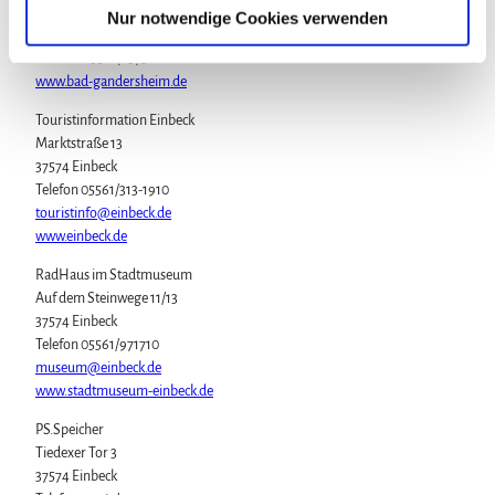
37581 Bad Gandersheim
a
Nur notwendige Cookies verwenden
c/o Museumsfreunde
h
Telefon 05382/1573
l
www.bad-gandersheim.de
Touristinformation Einbeck
Marktstraße 13
37574 Einbeck
Telefon 05561/313-1910
touristinfo@einbeck.de
www.einbeck.de
RadHaus im Stadtmuseum
Auf dem Steinwege 11/13
37574 Einbeck
Telefon 05561/971710
museum@einbeck.de
www.stadtmuseum-einbeck.de
PS.Speicher
Tiedexer Tor 3
37574 Einbeck