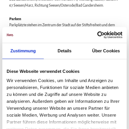
67 Seesen/Harz, Richtung Seesen/Osterode/Bad Gandersheim.
Parken
Parkplätzte stehen im Zentrum der Stadt auf der Stiftsfreiheit und dem
Domänenhof (kostenpflichtig) sowie in der Marienstraße (kostenlos) zur
Verfügung.
Öffentliche Verkehrsmittel
Zustimmung
Details
Über Cookies
Von Hannover: Metronom bis nach Kreiensen. Umsteigen in die
Regionalbahn nach Bad Harzburg. Von Göttingen: Metronom bis nach
Kreiensen. Umsteigen in die Regionalbahn nach Bad Harzburg.
Diese Webseite verwendet Cookies
Weitere Infos / Links
Wir verwenden Cookies, um Inhalte und Anzeigen zu
personalisieren, Funktionen für soziale Medien anbieten
Stadt Bad Gandersheim
zu können und die Zugriffe auf unsere Website zu
Touristinformation
analysieren. Außerdem geben wir Informationen zu Ihrer
Stiftsfreiheit 12
Verwendung unserer Website an unsere Partner für
37581 Bad Gandersheim
soziale Medien, Werbung und Analysen weiter. Unsere
Telefon 05382/ 73-700
Partner führen diese Informationen möglicherweise mit
Fax 05382/73-770
tourist@bad-gandersheim.de
weiteren Daten zusammen, die Sie ihnen bereitgestellt