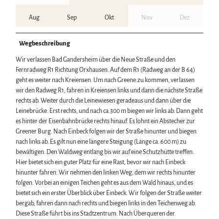
Aug
Sep
Okt
Nov
Dez
Wegbeschreibung
Wir verlassen Bad Gandersheim über die Neue Straße und den
Fernradweg R1 Richtung Orxhausen. Auf dem R1 (Radweg an der B 64)
geht es weiter nach Kreiensen. Um nach Greene.zu kommen, verlassen
wir den Radweg R1, fahren in Kreiensen links und dann die nächste Straße
rechts ab. Weiter durch die Leinewiesen geradeaus und dann über die
Leinebrücke. Erst rechts, und nach ca.300 m biegen wir links ab. Dann geht
es hinter der Eisenbahnbrücke rechts hinauf. Es lohnt ein Abstecher zur
Greener Burg. Nach Einbeck folgen wir der Straße hinunter und biegen
nach links ab. Es gilt nun eine längere Steigung (Länge ca. 600 m) zu
bewältigen. Den Waldweg entlang bis wir auf eine Schutzhütte treffen.
Hier bietet sich ein guter Platz für eine Rast, bevor wir nach Einbeck
hinunter fahren. Wir nehmen den linken Weg, dem wir rechts hinunter
folgen. Vorbei an einigen Teichen geht es aus dem Wald hinaus, und es
bietet sich ein erster Überblick über Einbeck. Wir folgen der Straße weiter
bergab, fahren dann nach rechts und biegen links in den Teichenweg ab.
Diese Straße führt bis ins Stadtzentrum. Nach Überqueren der