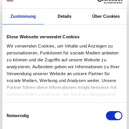
Zustimmung
Details
Über Cookies
In der Nähe
Auf der Karte anschauen
Diese Webseite verwendet Cookies
Veranstaltung
Wir verwenden Cookies, um Inhalte und Anzeigen zu
personalisieren, Funktionen für soziale Medien anbieten
Sehenswertes
zu können und die Zugriffe auf unsere Website zu
analysieren. Außerdem geben wir Informationen zu Ihrer
Touren
Verwendung unserer Website an unsere Partner für
soziale Medien, Werbung und Analysen weiter. Unsere
Partner führen diese Informationen möglicherweise mit
weiteren Daten zusammen, die Sie ihnen bereitgestellt
Kontaktdaten
haben oder die sie im Rahmen Ihrer Nutzung der Dienste
38700
Braunlage
gesammelt haben.
E
Anreise mit dem Auto
Notwendig
i
Anreise mit öffentlichen Verkehrsmitteln
n