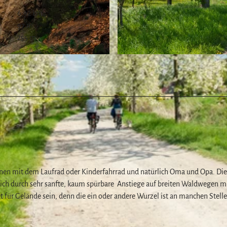
6,92 km
97 m
255 m
© Touristinformation Blankenburg, Harz: Magische Gebi
z
einen mit dem Laufrad oder Kinderfahrrad und natürlich Oma und Opa. Die
sich durch sehr sanfte, kaum spürbare Anstiege auf breiten Waldwegen m
für Gelände sein, denn die ein oder andere Wurzel ist an manchen Stell