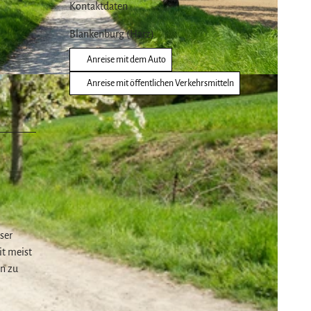
Kontaktdaten
Blankenburg (Harz)
Anreise mit dem Auto
rgswelt
Anreise mit öffentlichen Verkehrsmitteln
ser
it meist
en zu