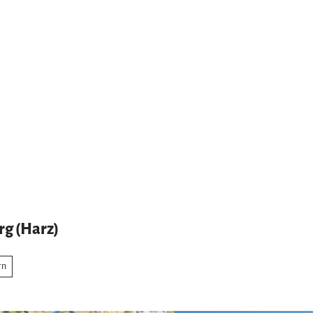
g (Harz)
rn