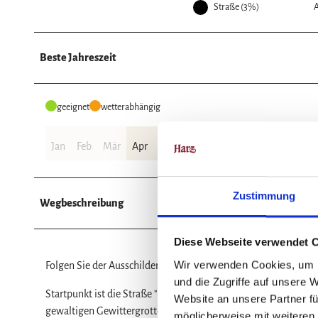
Straße (3%)
A
Beste Jahreszeit
geeignet
wetterabhängig
Jan
Feb
Mär
Apr
Mai
Jun
Jul
Aug
Sep
Okt
Zustimmung
Wegbeschreibung
Diese Webseite verwendet 
Wir verwenden Cookies, um I
Folgen Sie der Ausschilderung Nr. 10 auf dem dunkelgrünen Bl
und die Zugriffe auf unsere 
Startpunkt ist die Straße "Heidelberg", die Sie bis zum Ende g
Website an unsere Partner fü
gewaltigen Gewittergrotte und dem Fuchsbau, einem begehbare
möglicherweise mit weiteren