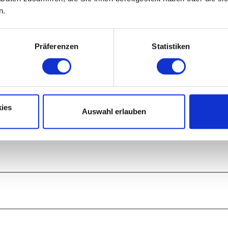
Richtung „Helsunger Krug“, ein Gasthaus mit großem Biergarten, der zur E
n.
kweg durch die wunderschöne Obstbaum-Allee in Richtung Blankenburg an
 Zum Ausgangspunkt gelangen Sie über die Herzogstraße und durch den
Präferenzen
Statistiken
ies
Auswahl erlauben