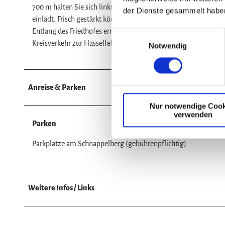
700 m halten Sie sich links und folgen der Ausschilderung in 
der Dienste gesammelt habe
einlädt. Frisch gestärkt können Sie nun den gemütlichen Rüc
Entlang des Friedhofes erreichen Sie die "Helsunger Straße".
E
Kreisverkehr zur Hasselfelder Straße/Ecke Heidelberg.
Notwendig
i
n
w
i
Anreise & Parken
l
Nur notwendige Cook
l
verwenden
i
Parken
g
u
Parkplätze am Schnappelberg (gebührenpflichtig)
n
g
s
Weitere Infos / Links
a
u
s