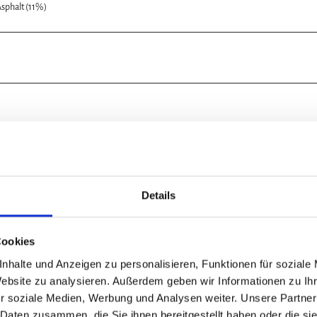
sphalt (11%)
Nov
Dez
Details
Cookies
nhalte und Anzeigen zu personalisieren, Funktionen für soziale
ütenblatt.
Website zu analysieren. Außerdem geben wir Informationen zu I
ehen. Ab Kletterwald geht es zunächst ca. 2,5 km durch den Wald, vorbei a
r soziale Medien, Werbung und Analysen weiter. Unsere Partner
n Keller in Form eines Fuchsbaus, der sich mitten im Wald befindet. Na
 Daten zusammen, die Sie ihnen bereitgestellt haben oder die s