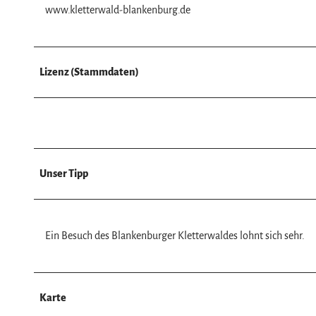
w
www.kletterwald-blankenburg.de
a
h
l
Lizenz (Stammdaten)
Unser Tipp
Ein Besuch des Blankenburger Kletterwaldes lohnt sich sehr.
Karte