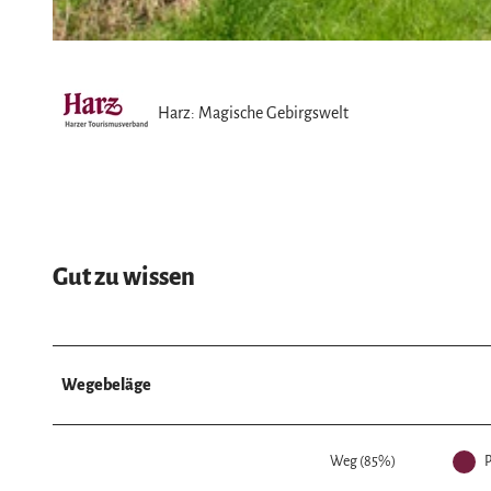
© Touristinformation Blankenburg, Harz: Magische Gebirgswelt
Harz: Magische Gebirgswelt
Gut zu wissen
Wegebeläge
Weg (85%)
P