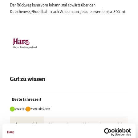
Der Rückweg kann vom Johannistal abwärts über den
Kutschenweg/Rodelbahn nach Wildemann gelaufen werden (ca. 800 m).
Gut zu wissen
Beste Jahreszeit
geeignet
wetterabhängig
Jan
Feb
Mär
Apr
Mai
Jun
Jul