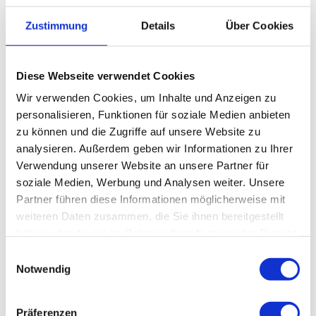
Aug
Sep
Okt
Nov
Dez
Zustimmung
Details
Über Cookies
Weitere Infos / Links
Tourist-Information Wildemann
Diese Webseite verwendet Cookies
Bohlweg 5
Wir verwenden Cookies, um Inhalte und Anzeigen zu
38709 Wildemann
personalisieren, Funktionen für soziale Medien anbieten
Tel. 05323 6111
zu können und die Zugriffe auf unsere Website zu
info@oberharz.de
www.oberharz.de
analysieren. Außerdem geben wir Informationen zu Ihrer
Verwendung unserer Website an unsere Partner für
soziale Medien, Werbung und Analysen weiter. Unsere
Lizenz (Stammdaten)
Partner führen diese Informationen möglicherweise mit
weiteren Daten zusammen, die Sie ihnen bereitgestellt
haben oder die sie im Rahmen Ihrer Nutzung der Dienste
gesammelt haben.
E
Notwendig
i
n
w
Präferenzen
In der Nähe
Auf der Karte anschauen