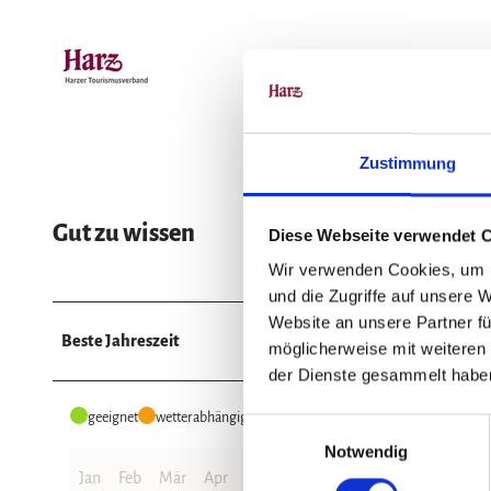
Zustimmung
Gut zu wissen
Diese Webseite verwendet 
Wir verwenden Cookies, um I
und die Zugriffe auf unsere 
Website an unsere Partner fü
Beste Jahreszeit
möglicherweise mit weiteren
der Dienste gesammelt habe
geeignet
wetterabhängig
E
Notwendig
i
Jan
Feb
Mär
Apr
Mai
Jun
Jul
Aug
Sep
Okt
n