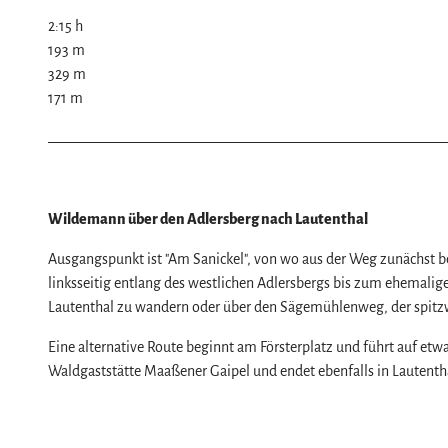
Naturlandschaft Harz
2:15 h
Berauschend schöne Wildnis
193 m
Der Brocken im Harz
Veranstaltungen
329 m
171 m
Nationalpark Harz
Veranstaltungskalender
Geopark Harz
Harzer KulturWinter
Service
Naturparke im Harz
Harzer Klostersommer
Wir für unsere Gäste
Biosphärenreservat Karstlandschaft Südhar
Silvester
Kontakt
Wildemann über den Adlersberg nach Lautenthal
Das grüne Band
Walpurgis
Prospekte
Ausgangspunkt ist "Am Sanickel", von wo aus der Weg zunächst b
Regionalstudie Harz
Osterfeuer
Online-Shop
linksseitig entlang des westlichen Adlersbergs bis zum ehemalig
Initiative "Der Wald ruft"
Weihnachts- & Adventsmärkte
Newsletter-Anmeldung
Lautenthal zu wandern oder über den Sägemühlenweg, der spitzwi
0% Müll - 100% Harz #NimmsWiederMit
Stadt- & Sonderführungen im Harz
Apps & Multimedia-Guides
Eine alternative Route beginnt am Försterplatz und führt auf etw
Theater & Bühnen im Harz
Harzer Tourismusverband
Waldgaststätte Maaßener Gaipel und endet ebenfalls in Lautenth
Jobs im Harztourismus