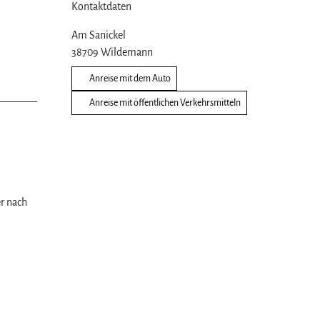
Kontaktdaten
Am Sanickel
38709
Wildemann
Anreise mit dem Auto
Anreise mit öffentlichen Verkehrsmitteln
er nach