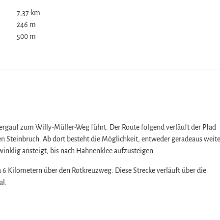
7,37 km
246 m
500 m
z
ergauf zum Willy-Müller-Weg führt. Der Route folgend verläuft der Pfad
en Steinbruch. Ab dort besteht die Möglichkeit, entweder geradeaus weit
nklig ansteigt, bis nach Hahnenklee aufzusteigen.
a 6 Kilometern über den Rotkreuzweg. Diese Strecke verläuft über die
al.