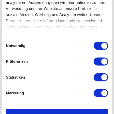
analysieren. Außerdem geben wir Informationen zu Ihrer
Allergikergeeignet
Verwendung unserer Website an unsere Partner für
soziale Medien, Werbung und Analysen weiter. Unsere
Verpflegung
Partner führen diese Informationen möglicherweise mit
weiteren Daten zusammen, die Sie ihnen bereitgestellt
Restaurant
haben oder die sie im Rahmen Ihrer Nutzung der Dienste
gesammelt haben.
E
Frühstück möglich
Notwendig
i
n
Brötchenservice
w
Präferenzen
i
Lunchpaket
l
l
Statistiken
Vegetarisch
i
g
Preisinformationen
Marketing
u
3 EZ | WC/Dusche
n
69,- € pro Person/Nacht
g
75,- € pro Person/Nacht an Feiertagen und verlängerten Wochenenden
s