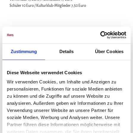
Schüler 10 Euro / Kulturklub-Mitglieder 7,50 Euro
In der Nähe
Auf der Karte anschauen
Zustimmung
Details
Über Cookies
Veranstaltung
Diese Webseite verwendet Cookies
Wir verwenden Cookies, um Inhalte und Anzeigen zu
personalisieren, Funktionen für soziale Medien anbieten
Veranstaltungsort
zu können und die Zugriffe auf unsere Website zu
Bündheimer Schloß
analysieren. Außerdem geben wir Informationen zu Ihrer
Gestütstraße 10
Verwendung unserer Website an unsere Partner für
38667
Bad Harzburg
soziale Medien, Werbung und Analysen weiter. Unsere
05322 987584
Partner führen diese Informationen möglicherweise mit
weiteren Daten zusammen, die Sie ihnen bereitgestellt
Anreise mit dem Auto