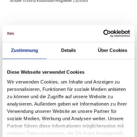
Schüler 10 Euro/ Kulturklub-Mitglieder 7,50 Euro
In der Nähe
Auf der Karte anschauen
Zustimmung
Details
Über Cookies
Veranstaltung
Diese Webseite verwendet Cookies
Wir verwenden Cookies, um Inhalte und Anzeigen zu
Veranstaltungsort
personalisieren, Funktionen für soziale Medien anbieten
zu können und die Zugriffe auf unsere Website zu
Bündheimer Schloß
analysieren. Außerdem geben wir Informationen zu Ihrer
Gestütstraße 10
Verwendung unserer Website an unsere Partner für
38667
Bad Harzburg
soziale Medien, Werbung und Analysen weiter. Unsere
05322 987584
Partner führen diese Informationen möglicherweise mit
Anreise mit dem Auto
weiteren Daten zusammen, die Sie ihnen bereitgestellt
Anreise mit öffentlichen Verkehrsmitteln