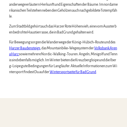
anderwege erläutern Herkunft und Eigenschaften der Bäume. Im nordame
rikanischen Teil stehen neben den Gehölzen auch nachgebildete Totempfäh
le.
Zum Stadtbild gehört auch das Harzer Rote Höhenvieh, eine vom Aussterb
en bedrohte Haustierrasse, die in Bad Grund gehalten wird.
Für Bewegung sorgen die Wanderwege der König‑Hübich‑Route und des
Harzer Baudensteigs
, das Mountainbike‑Wegesystem der
Volksbank Aren
a Harz
sowie mehrere Nordic‑Walking‑Touren. Angeln, Minigolf und Tenn
is sind ebenfalls möglich. Im Winter bieten die Kreuzbergloipe und die Iber
g‑Loipe gute Bedingungen für Langläufer. Aktuelle Informationen zum Wi
ntersport findest Du auf der
Wintersportseite für Bad Grund
.