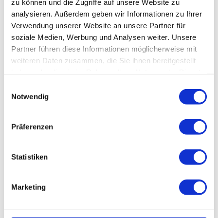
zu können und die Zugriffe auf unsere Website zu
ngerd
esign
analysieren. Außerdem geben wir Informationen zu Ihrer
Verwendung unserer Website an unsere Partner für
Gastgeber
soziale Medien, Werbung und Analysen weiter. Unsere
Partner führen diese Informationen möglicherweise mit
weiteren Daten zusammen, die Sie ihnen bereitgestellt
haben oder die sie im Rahmen Ihrer Nutzung der Dienste
gesammelt haben.
E
Notwendig
i
n
w
Präferenzen
i
l
l
Statistiken
i
g
Marketing
Andr
u
eas L
ehmb
erg |
n
CC-B
Y
g