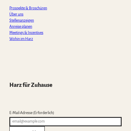
m
Prospekte & Broschüren
Über uns
Stellenanzeigen
Anreise planen
Meetings & Incentives
Wohin im Harz
Harz für Zuhause
E-Mail-Adresse
(Erforderlich)