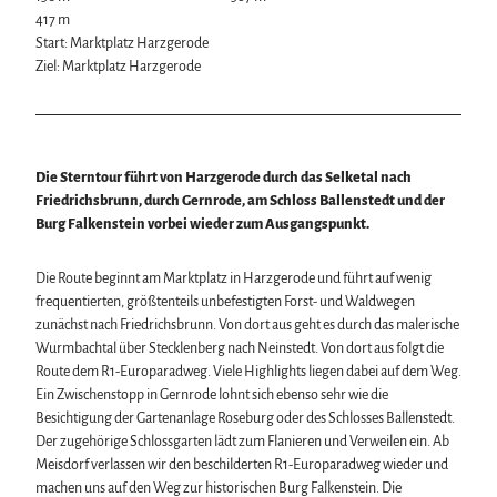
Wintersport
417 m
Bäder, Thermen & Saunen
Start: Marktplatz Harzgerode
Regionalmarke Typisch Harz
Ziel: Marktplatz Harzgerode
Urlaub mit Hund im Harz
Filmkulisse Harz
Die Sterntour führt von Harzgerode durch das Selketal nach
Naturlandschaft Harz
Friedrichsbrunn, durch Gernrode, am Schloss Ballenstedt und der
Berauschend schöne Wildnis
Burg Falkenstein vorbei wieder zum Ausgangspunkt.
Der Brocken im Harz
Veranstaltungen
Nationalpark Harz
Veranstaltungskalender
Geopark Harz
Die Route beginnt am Marktplatz in Harzgerode und führt auf wenig
Harzer KulturWinter
Naturparke im Harz
Service
frequentierten, größtenteils unbefestigten Forst- und Waldwegen
Harzer Klostersommer
Biosphärenreservat Karstlandschaft Südharz
zunächst nach Friedrichsbrunn. Von dort aus geht es durch das malerische
Wir für unsere Gäste
Silvester
Das grüne Band
Wurmbachtal über Stecklenberg nach Neinstedt. Von dort aus folgt die
Kontakt
Walpurgis
Regionalstudie Harz
Route dem R1-Europaradweg. Viele Highlights liegen dabei auf dem Weg.
Prospekte
Osterfeuer
Initiative "Der Wald ruft"
Ein Zwischenstopp in Gernrode lohnt sich ebenso sehr wie die
Online-Shop
Weihnachts- & Adventsmärkte
0% Müll - 100% Harz #NimmsWiederMit
Besichtigung der Gartenanlage Roseburg oder des Schlosses Ballenstedt.
Newsletter-Anmeldung
Stadt- & Sonderführungen im Harz
Der zugehörige Schlossgarten lädt zum Flanieren und Verweilen ein. Ab
Apps & Multimedia-Guides
Theater & Bühnen im Harz
Meisdorf verlassen wir den beschilderten R1-Europaradweg wieder und
Harzer Tourismusverband
machen uns auf den Weg zur historischen Burg Falkenstein. Die
Jobs im Harztourismus