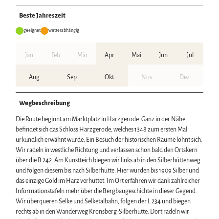
Beste Jahreszeit
geeignet
wetterabhängig
Jan
Feb
Mär
Apr
Mai
Jun
Jul
Aug
Sep
Okt
Nov
Dez
Wegbeschreibung
Die Route beginnt am Marktplatz in Harzgerode. Ganz in der Nähe
befindet sich das Schloss Harzgerode, welches 1348 zum ersten Mal
urkundlich erwähnt wurde. Ein Besuch der historischen Räume lohnt sich.
Wir radeln in westliche Richtung und verlassen schon bald den Ortskern
über die B 242. Am Kunstteich biegen wir links ab in den Silberhüttenweg
und folgen diesem bis nach Silberhütte. Hier wurden bis 1909 Silber und
das einzige Gold im Harz verhüttet. Im Ort erfahren wir dank zahlreicher
Informationstafeln mehr über die Bergbaugeschichte in dieser Gegend.
Wir überqueren Selke und Selketalbahn, folgen der L 234 und biegen
rechts ab in den Wanderweg Kronsberg-Silberhütte. Dort radeln wir