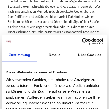
oberhalb vom Uhlenbach entlang. Am Ende des Weges stoßen wir auf die
B 242, auf die wir nach rechts abbiegen und kurz darauf in den ersten Weg
nach links einschlagen. Wir radeln durch bewaldetes Gebiet, aber auch
über Freiflächen und an Schutzgebieten vorbei. Dabei folgen wir den
Schildern nach Friedrichsbrunn und fahren über die Siptenfelder Straße
direkt in den Ort. Wir biegen rechts ab auf die L 239, die mitten durch
Friedrichsbrunn führt. Dabei passieren wir die Bonhoefferkirche und das
gleichnamige Haus, welches das Ferienhaus der Familie Bonhoeffer war.
Ausstellungen und ein Café lassen den Aufenthalt kurzweilig werden.
Kurz nach dem Ortsausgang biegen wir rechts ab in den Forstweg, um
direkt danach den linken Weg einzuschlagen. Diesem folgen wir, stoßen
Zustimmung
Details
Über Cookies
dann wieder auf die L 239, der wir rechtsabbiegend ein Stück folgen und
nehmen dann den ersten Forstweg, der nach links abbiegt. Wir befinden
uns im Naturpark Geopark Harz-Braunschweiger Land-Ostfalen und
Diese Webseite verwendet Cookies
erleben eine Vielfalt von Flora und Fauna. An der nächsten Wegekreuzung
biegen wir scharf links ab, um dann den ersten Forstweg einzuschlagen,
Wir verwenden Cookies, um Inhalte und Anzeigen zu
der nach rechts abbiegt. Wir radeln immer entlang des Wurmbachs und
personalisieren, Funktionen für soziale Medien anbieten
folgen dem Weg immer in Richtung Stecklenberg. Vor dem
zu können und die Zugriffe auf unsere Website zu
Waldschwimmbad fahren wir links in den Weg und umfahren
analysieren. Außerdem geben wir Informationen zu Ihrer
Stecklenberg auf westlicher Seite. Dann halten wir uns immer rechts und
Verwendung unserer Website an unsere Partner für
fahren in Richtung Neinstedt, wo wir die erste Straße rechts in die "Alte
soziale Medien, Werbung und Analysen weiter. Unsere
Ziegelei" abbiegen und daraufhin wieder nach rechts in "An der