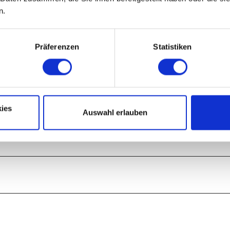
st aber der gegenüber der Furt steil aufwärts führende Wegeeinschnitt
n.
in entstanden ist. Sie nehmen diesen, steigen nach etwa 250 m steil nac
s zu einem Steinbruch im Rogenstein. Hier ist der Rogenstein noch in d
ge gute Aufschluss im anstehenden Rogenstein.
Präferenzen
Statistiken
herab und folgen ihm nach Osten. Bald erreichen Sie einen neuen, breit
n die Halde des ehemaligen Schachts III (Röhrig-Schacht), die Sie über ei
 1928 von der Preussag abgeteuft und bereits 1930, ebenso wie die Schäc
rgwerkes stillgelegt.
ies
Auswahl erlauben
hluss von gestörten Kreideschichten, in Richtung Osten zurück nach