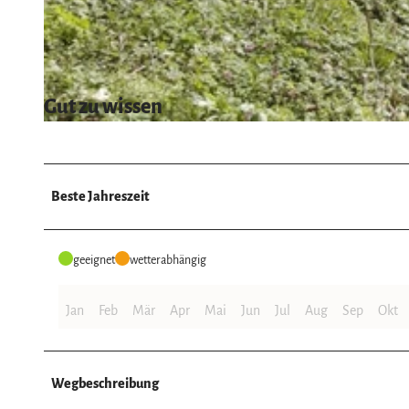
© Fotograf: Studio Schadach Goslar, BUND-Kreisgruppe-Goslar
Gut zu wissen
© Studio Schadach Goslar, BUND-Kreisgruppe Goslar
Beste Jahreszeit
geeignet
wetterabhängig
Jan
Feb
Mär
Apr
Mai
Jun
Jul
Aug
Sep
Okt
Wegbeschreibung