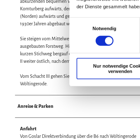
abkürzenden bequemen Weg nehmen. Geologisch interessanter i
der Dienste gesammelt habe
Komturberg aufwärts, der durch einen alten Abbau auf Rogenste
(Norden) aufwärts und gelangen kurz unterhalb des Mittelwege
E
1930er Jahren abgebaut worden und es besteht der wohl einzi
Notwendig
i
n
Sie steigen vom Mittelweg wieder auf den ursprünglichen Weg 
w
ausgebauten Forstweg. Hier befindet sich unmittelbar vor Ihne
i
kurzen Stichweg bergauf erreichen. Der Schacht wurde 1925 bis
l
II weiter östlich, nach dem Wassereinbruch und Ersaufen des Be
Nur notwendige Cook
l
verwenden
i
Vom Schacht III gehen Sie am Waldrand, vorbei an einem Aufsc
g
Wöltingerode.
u
n
g
Anreise & Parken
s
a
u
Anfahrt
s
Von Goslar Direktverbindung über die B6 nach Wöltingerode