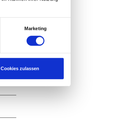
 den
h links
en
Marketing
nen
hte I und
Cookies zulassen