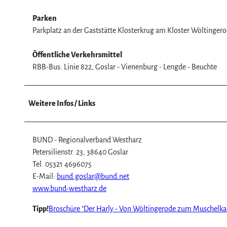
w
a
Parken
h
Parkplatz an der Gaststätte Klosterkrug am Kloster Wöltinger
l
Öffentliche Verkehrsmittel
RBB-Bus: Linie 822, Goslar - Vienenburg - Lengde - Beuchte
Weitere Infos / Links
BUND - Regionalverband Westharz
Petersilienstr. 23, 38640 Goslar
Tel. 05321 4696075
E-Mail:
bund.goslar@bund.net
www.bund-westharz.de
Tipp!
Broschüre "Der Harly - Von Wöltingerode zum Muschel