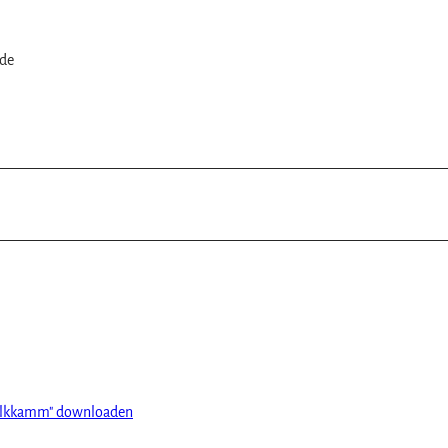
ode
kalkkamm" downloaden