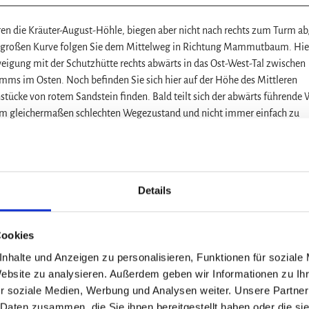
ren die Kräuter-August-Höhle, biegen aber nicht nach rechts zum Turm ab
r großen Kurve folgen Sie dem Mittelweg in Richtung Mammutbaum. Hie
igung mit der Schutzhütte rechts abwärts in das Ost-West-Tal zwischen
s im Osten. Noch befinden Sie sich hier auf der Höhe des Mittleren
hstücke von rotem Sandstein finden. Bald teilt sich der abwärts führende
nem gleichermaßen schlechten Wegezustand und nicht immer einfach zu
ein – am Talweg sind teilweise die roten, wasserstauenden Tone des Rö
er Harly morphologisch und tektonisch scharf gegen Westen abgeschnitte
Details
enig südlich des Talweges, über den Sie herabgekommen sind, liegt lin
er-August-Höhle im
e des Mittleren Buntsandsteins und ist ebenfalls ein historischer Sandste
Cookies
nhalte und Anzeigen zu personalisieren, Funktionen für soziale
Website zu analysieren. Außerdem geben wir Informationen zu I
en Waldrand entlang unterhalb des Komturberges, der aus Mittlerem
r soziale Medien, Werbung und Analysen weiter. Unsere Partner
bach. Dort halten Sie sich weiter links und können nun parallel zur Wedd
 Daten zusammen, die Sie ihnen bereitgestellt haben oder die s