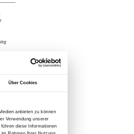
,
r
 Weg
t
n ist.
Über Cookies
kerhand
inbau,
 Medien anbieten zu können
hrer Verwendung unserer
 führen diese Informationen
e einen
ie im Rahmen Ihrer Nutzung