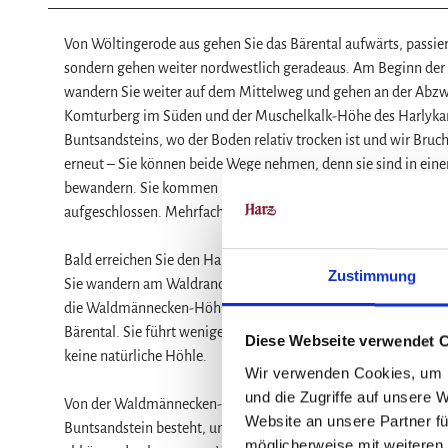
Von Wöltingerode aus gehen Sie das Bärental aufwärts, passie
sondern gehen weiter nordwestlich geradeaus. Am Beginn de
wandern Sie weiter auf dem Mittelweg und gehen an der Abzwe
Komturberg im Süden und der Muschelkalk-Höhe des Harlykamm
Buntsandsteins, wo der Boden relativ trocken ist und wir Bruc
erneut – Sie können beide Wege nehmen, denn sie sind in ei
bewandern. Sie kommen nämlich bald in den Oberen Buntsandst
aufgeschlossen. Mehrfach sind Erdfälle zu sehen.
Bald erreichen Sie den Harly-Westrand am Weddebachtal, wo d
Zustimmung
Sie wandern am Waldrand des Harlys weiter nach Süden. Nur w
die Waldmännecken-Höhle, eine ähnliche Höhle wie die Kräut
Bärental. Sie führt wenige Meter in rote dickbankige Sandstein
Diese Webseite verwendet 
keine natürliche Höhle.
Wir verwenden Cookies, um I
und die Zugriffe auf unsere 
Von der Waldmännecken-Höhle gehen Sie nach Süden weiter d
Website an unsere Partner fü
Buntsandstein besteht, und gelangen zur Furt durch den Wedde
möglicherweise mit weiteren