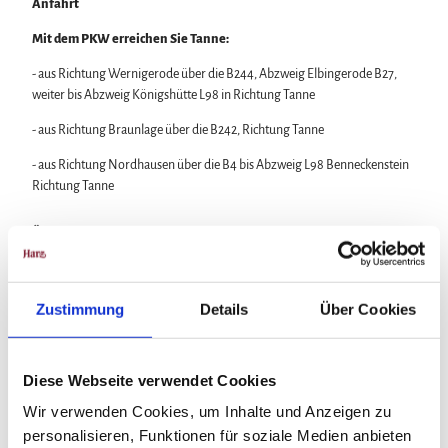
Anfahrt
Mit dem PKW erreichen Sie Tanne:
- aus Richtung Wernigerode über die B244, Abzweig Elbingerode B27,
weiter bis Abzweig Königshütte L98 in Richtung Tanne
- aus Richtung Braunlage über die B242, Richtung Tanne
- aus Richtung Nordhausen über die B4 bis Abzweig L98 Benneckenstein
Richtung Tanne
Öffentliche Verkehrsmittel
Den Harzort
Tanne
erreichen Sie mit dem Bus der
Harzer
Verkehrsbetriebe
:
Zustimmung
Details
Über Cookies
aus Richtung Wernigerode.
TIPP:
Diese Webseite verwendet Cookies
Mit dem Harzer UrlaubsTicket sind Sie kostenlos mobil im
Wir verwenden Cookies, um Inhalte und Anzeigen zu
gesamten Harzkreis.
personalisieren, Funktionen für soziale Medien anbieten