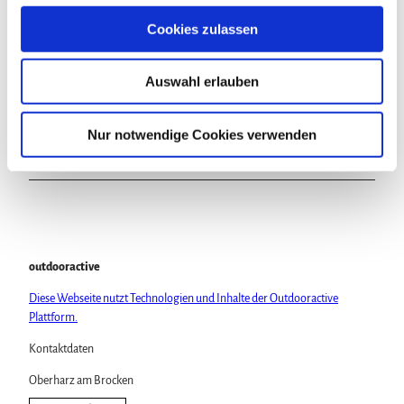
g
s
Cookies zulassen
In der Nähe
a
Auf der Karte anschauen
u
Auswahl erlauben
s
Sehenswertes
w
a
Nur notwendige Cookies verwenden
h
Touren
l
outdooractive
Diese Webseite nutzt Technologien und Inhalte der Outdooractive
Plattform.
Kontaktdaten
Oberharz am Brocken