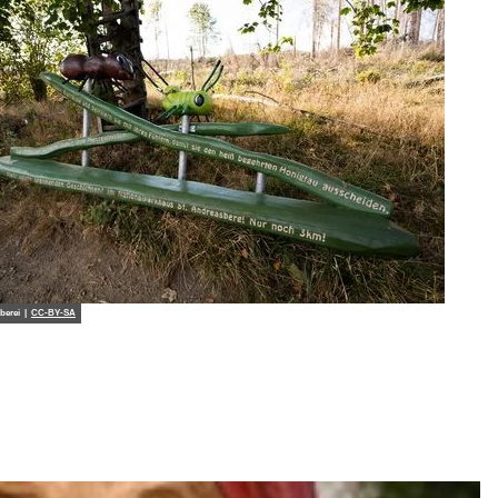
berei |
CC-BY-SA