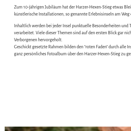
Naturlandschaft Harz
Zum 10-jährigen Jubiläum hat der Harzer-Hexen-Stieg etwas Blei
Berauschend schöne Wildnis
künstlerische Installationen, so genannte Erlebnisinseln am Weg
Der Brocken im Harz
Veranstaltungen
Inhaltlich werden bei jeder Insel punktuelle Besonderheiten un
Nationalpark Harz
Veranstaltungskalender
verarbeitet. Viele dieser Themen sind auf den ersten Blick gar ni
Geopark Harz
Harzer KulturWinter
Verborgenen hervorgeholt.
Service
Geschickt gesetzte Rahmen bilden den "roten Faden" durch alle I
Naturparke im Harz
Harzer Klostersommer
Wir für unsere Gäste
ganz persönliches Fotoalbum über den Harzer-Hexen-Stieg zu ges
Biosphärenreservat Karstlandschaft Südhar
Silvester
Kontakt
Das grüne Band
Walpurgis
Prospekte
Regionalstudie Harz
Osterfeuer
Online-Shop
Initiative "Der Wald ruft"
Weihnachts- & Adventsmärkte
Newsletter-Anmeldung
0% Müll - 100% Harz #NimmsWiederMit
Stadt- & Sonderführungen im Harz
Apps & Multimedia-Guides
Theater & Bühnen im Harz
Harzer Tourismusverband
Jobs im Harztourismus
D