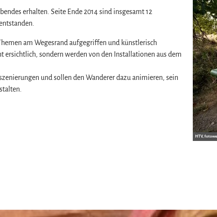
bendes erhalten. Seite Ende 2014 sind insgesamt 12
 entstanden.
d Themen am Wegesrand aufgegriffen und künstlerisch
cht ersichtlich, sondern werden von den Installationen aus dem
nszenierungen und sollen den Wanderer dazu animieren, sein
talten.
z
HTV, fotowe