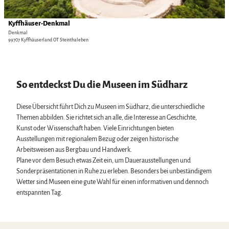
f
c
e
n
h
i
Kyffhäuser-Denkmal
Martin Ludwig, maniax-at-work Werbeagentur |
CC-BY
e
e
t
Denkmal
n
99707 Kyffhäuserland OT Steinthaleben
r
e
-
'
u
K
n
y
So entdeckst Du die Museen im Südharz
d
f
H
f
e
h
Diese Übersicht führt Dich zu Museen im Südharz, die unterschiedliche
i
ä
Themen abbilden. Sie richtet sich an alle, die Interesse an Geschichte,
m
u
Kunst oder Wissenschaft haben. Viele Einrichtungen bieten
a
s
Ausstellungen mit regionalem Bezug oder zeigen historische
t
e
Arbeitsweisen aus Bergbau und Handwerk.
m
r
Plane vor dem Besuch etwas Zeit ein, um Dauerausstellungen und
u
-
Sonderpräsentationen in Ruhe zu erleben. Besonders bei unbeständigem
s
D
Wetter sind Museen eine gute Wahl für einen informativen und dennoch
e
e
entspannten Tag.
u
n
m
k
K
m