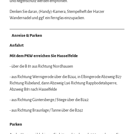
und Regenschutz werden empfohlen.
Denken Sie daran, (Handy)-Kamera, Stempelheft der Harzer
Wandernadel und ggf. ein Fernglas einzupacken.
Anreise & Parken
Anfahrt
Mit dem PKW erreichen Sie Hasselfelde
- über die B 81 aus Richtung Nordhausen
- aus Richtung Wernigerode über die B244, in Elbingerode Abzweig B27
Richtung Rübeland, dann Abzweig L96 Richtung Rappbodetalsperre,
Abzweig B81 nach Hasselfelde
- aus Richtung Güntersberge / Stiege über die B242
- aus Richtung Braunlage / Tanne über die B242
Parken