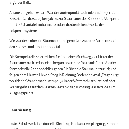
u. gelber Balken)
Ansonsten gehen wir am Wanderknotenpunkt nach links und folgen der
Forststraße, die stetig bergab bis zur Staumauer der Rappbode-Vorsperre
führt. 2 Schautafeln informieren über die dienlichen Zwecke des
Talsperrensystems.
Wir wandern über die Staumauer und genießen 2 schöne Ausblicke auf
den Stausee und das Rappbodetal.
Die Stempelstelle 56 erreichen Sie über einen Stichweg, der hinter der
Staumauer nach rechts leicht bergan bis an eine Rastbank führt. Von der
Stempelstelle Rappbodeblick gehen Sie über die Staumauer zurück und
folgen dem Harzer-Hexen-Stieg in Richtung Bodendenkmal „Trageburg“,
wo sich der Wandernadelstempel 52 in der Wetterschutzhütte befindet.
Weiter geht es auf dem Harzer-Hexen-Stieg Richtung Hasselfelde zum
Ausgangspunkt.
Ausrüstung
Festes Schuhwerk, funktionelle Kleidung, Rucksack-Verpflegung, Sonnen-