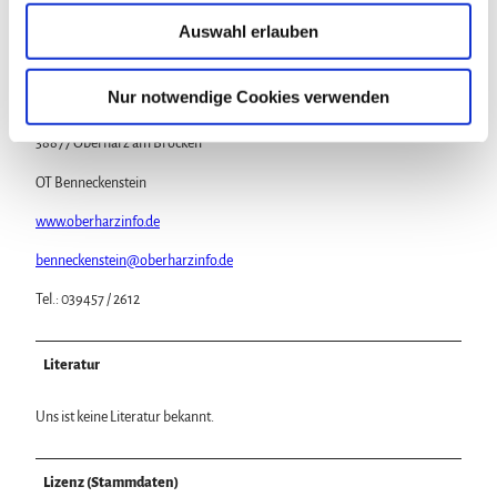
Tel.: 039459 / 71369
u
Auswahl erlauben
s
oder
w
Tourist-Information Benneckenstein / Trautenstein
a
Nur notwendige Cookies verwenden
Bahnhofstraße 21b
h
38877 Oberharz am Brocken
l
OT Benneckenstein
www.oberharzinfo.de
benneckenstein@oberharzinfo.de
Tel.: 039457 / 2612
Literatur
Uns ist keine Literatur bekannt.
Lizenz (Stammdaten)