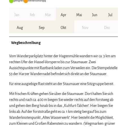
geeignet
wetterabhängig
Jan
Feb
Mär
Apr
Mai
Jun
Jul
Aug
Sep
Okt
Nov
Dez
Wegbeschreibung
Vom Wanderparkplatz hinter der Hagenmühle wandern wir ca. 3 km am
rechten Ufer der Hassel-Vorsperre bis zur Staumauer. Zwei
Aussichtspunkte mit Rastbank laden zum Verweilen ein. Die Stempelstelle
53 der Harzer Wandernadel befindet sich direkt an der Staumauer.
Für eine ausgiebige Rast steht an der Staumauer eine Sitzgruppe bereit.
Mit frischen Kräften gehen Sie über die Staumauer. Dort halten Sie sich
rechts und nach ca. 400 m biegen Sie wieder rechts auf den Forstweg ab
und gehen den Berg hinab bis in das „Kuhfurt-Tälchen“. Hier biegen Sie
links ab. Auf der Forststraße geht es ca. 1 km stetig bergauf bis zum
Wanderknotenpunkt „Altes Wasserwerk“. Hier besteht die Möglichkeit,
zum Kleinen und Großen Rabenstein zu wandern. (Wegmarken: grüner