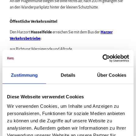
An der Hagenmühle biegen Sie bitte rechts ab; nach 200 m gelangen Sie
an den Wanderparkplatz hinter der kleinen Schutzhütte.
Öffentliche Verkehrsmittel
Den Harzort
Hasselfelde
erreichen Sie mit dem Bus der
Harzer
Verkehrsbetriebe
:
aus Richtung Wernigerode und Allrode
aus Richtung Halberstadt /Blankenburg
aus Richtung Benneckenstein
Zustimmung
Details
Über Cookies
oder
mit der
Harzer Schmalspurbahn
.
Diese Webseite verwendet Cookies
Die INSA - Ihr Routenplaner des Nahverkehrs in Sachsen-Anhalt >>
Wir verwenden Cookies, um Inhalte und Anzeigen zu
personalisieren, Funktionen für soziale Medien anbieten
TIPP:
zu können und die Zugriffe auf unsere Website zu
Mit dem Harzer UrlaubsTicket sind Sie kostenlos mobil im
analysieren. Außerdem geben wir Informationen zu Ihrer
gesamten Harzkreis.
Verwendung unserer Website an unsere Partner für