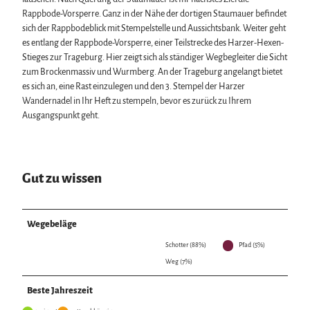
Rappbode-Vorsperre. Ganz in der Nähe der dortigen Staumauer befindet
sich der Rappbodeblick mit Stempelstelle und Aussichtsbank. Weiter geht
es entlang der Rappbode-Vorsperre, einer Teilstrecke des Harzer-Hexen-
Stieges zur Trageburg. Hier zeigt sich als ständiger Wegbegleiter die Sicht
zum Brockenmassiv und Wurmberg. An der Trageburg angelangt bietet
es sich an, eine Rast einzulegen und den 3. Stempel der Harzer
Wandernadel in Ihr Heft zu stempeln, bevor es zurück zu Ihrem
Ausgangspunkt geht.
Gut zu wissen
Wegebeläge
Schotter (88%)
Pfad (5%)
Weg (7%)
Beste Jahreszeit